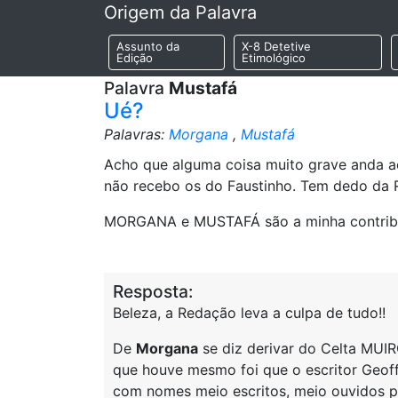
Origem da Palavra
Assunto da
X-8 Detetive
Edição
Etimológico
Palavra
Mustafá
Ué?
Palavras:
Morgana
,
Mustafá
Acho que alguma coisa muito grave anda a
não recebo os do Faustinho. Tem dedo da 
MORGANA e MUSTAFÁ são a minha contribuiç
Resposta:
Beleza, a Redação leva a culpa de tudo!!
De
Morgana
se diz derivar do Celta MUI
que houve mesmo foi que o escritor Geoff
com nomes meio escritos, meio ouvidos po