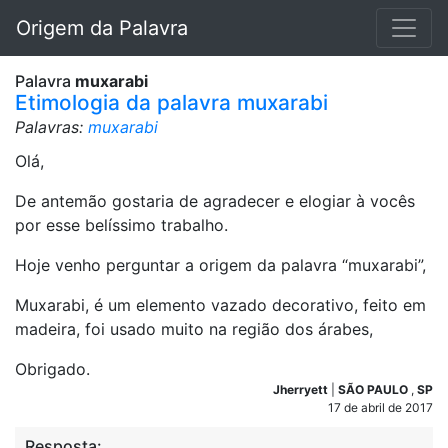
Origem da Palavra
Palavra
muxarabi
Etimologia da palavra muxarabi
Palavras:
muxarabi
Olá,
De antemão gostaria de agradecer e elogiar à vocês
por esse belíssimo trabalho.
Hoje venho perguntar a origem da palavra “muxarabi”,
Muxarabi, é um elemento vazado decorativo, feito em
madeira, foi usado muito na região dos árabes,
Obrigado.
Jherryett
|
SÃO PAULO
,
SP
17 de abril de 2017
Resposta: