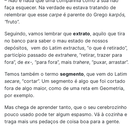
– Não é nada que uma companhia como a sua não
faça esquecer. Na verdade eu estava tratando de
relembrar que esse
carpe
é parente do Grego
karpós,
“
fruto”.
Seguindo, vamos lembrar que
extrato
, aquilo que tira
no banco para saber o mau estado de nossos
depósitos, vem do Latim
extractus
, “o que é retirado”,
particípio passado de
extrahere
, “retirar, trazer para
fora”, de
ex-,
“para fora”, mais
trahere
, “puxar, arrastar”.
Temos também o termo
segmento
, que vem do Latim
secare
, “cortar”. Um segmento é algo que foi cortado
fora de algo maior, como de uma reta em Geometria,
por exemplo.
Mas chega de aprender tanto, que o seu cerebrozinho
pouco usado pode ter algum espasmo. Vá à cozinha e
traga mais uns pedaços de coisa boa para a gente.