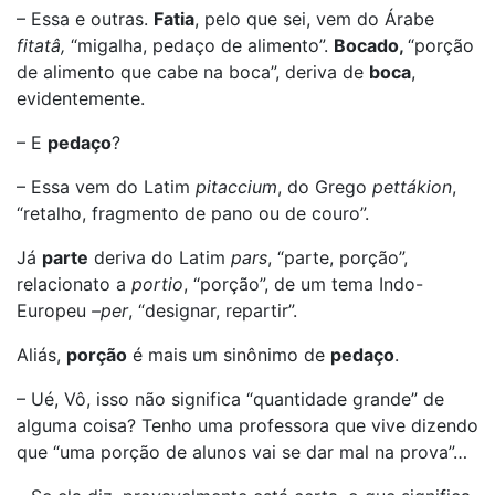
– Essa e outras.
Fatia
, pelo que sei, vem do Árabe
fitatâ,
“migalha, pedaço de alimento”.
Bocado,
“porção
de alimento que cabe na boca”, deriva de
boca
,
evidentemente.
– E
pedaço
?
– Essa vem do Latim
pitaccium
, do Grego
pettákion
,
“retalho, fragmento de pano ou de couro”.
Já
parte
deriva do Latim
pars
, “parte, porção”,
relacionato a
portio
, “porção”, de um tema Indo-
Europeu
–per
, “designar, repartir”.
Aliás,
porção
é mais um sinônimo de
pedaço
.
– Ué, Vô, isso não significa “quantidade grande” de
alguma coisa? Tenho uma professora que vive dizendo
que “uma porção de alunos vai se dar mal na prova”…