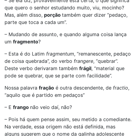
– Se ela diz, provavelmente está certa, o que significa
que quero o senhor estudando muito, viu, mocinho?
Mas, além disso,
porção
também quer dizer “pedaço,
parte que toca a cada um”.
– Mudando de assunto, e quando alguma coisa lança
um
fragmento
?
– Esta é do Latim
fragmentum
, “remanescente, pedaço
de coisa quebrada”, do verbo
frangere
, “quebrar”.
Deste verbo derivaram também
frágil
, “material que
pode se quebrar, que se parte com facilidade”.
Nossa palavra
fração
é outra descendente, de
fractio
,
“aquilo que é partido em pedaços”
– E
frango
não veio daí, não?
– Pois há quem pense assim, seu metido a comediante.
Na verdade, essa origem não está definida, mas
alguns sugerem que o nome da galinha adolescente