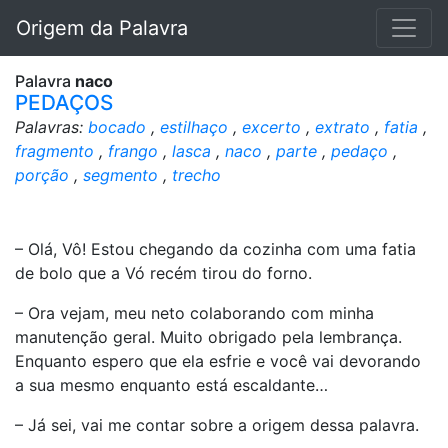
Origem da Palavra
Palavra
naco
PEDAÇOS
Palavras:
bocado
,
estilhaço
,
excerto
,
extrato
,
fatia
,
fragmento
,
frango
,
lasca
,
naco
,
parte
,
pedaço
,
porção
,
segmento
,
trecho
– Olá, Vô! Estou chegando da cozinha com uma fatia
de bolo que a Vó recém tirou do forno.
– Ora vejam, meu neto colaborando com minha
manutenção geral. Muito obrigado pela lembrança.
Enquanto espero que ela esfrie e você vai devorando
a sua mesmo enquanto está escaldante…
– Já sei, vai me contar sobre a origem dessa palavra.