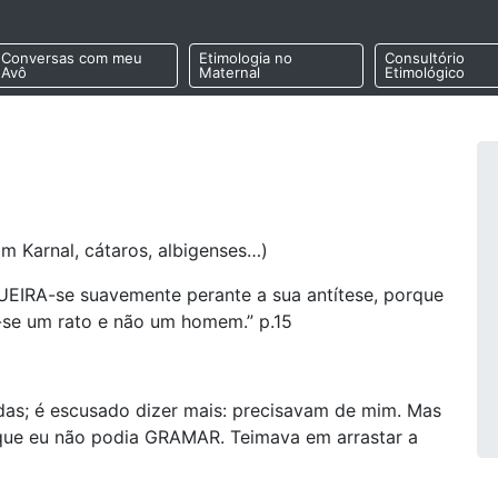
Conversas com meu
Etimologia no
Consultório
Avô
Maternal
Etimológico
om Karnal, cátaros, albigenses…)
UEIRA-se suavemente perante a sua antítese, porque
a-se um rato e não um homem.” p.15
idas; é escusado dizer mais: precisavam de mim. Mas
que eu não podia GRAMAR. Teimava em arrastar a