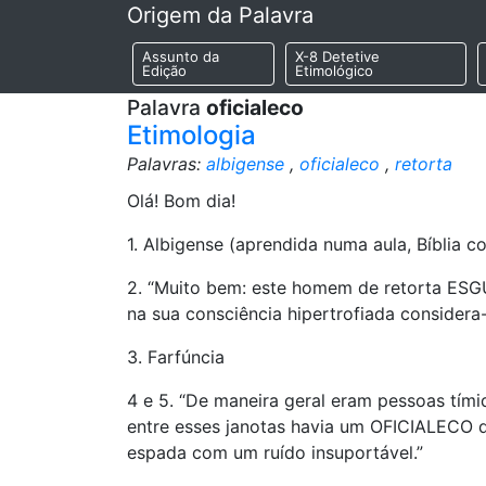
Origem da Palavra
Assunto da
X-8 Detetive
Edição
Etimológico
Palavra
oficialeco
Etimologia
Palavras:
albigense
,
oficialeco
,
retorta
Olá! Bom dia!
1. Albigense (aprendida numa aula, Bíblia c
2. “Muito bem: este homem de retorta ESG
na sua consciência hipertrofiada consider
3. Farfúncia
4 e 5. “De maneira geral eram pessoas tím
entre esses janotas havia um OFICIALECO 
espada com um ruído insuportável.”