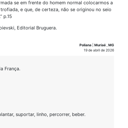
firmada se em frente do homem normal colocarmos a
rofiada, e que, de certeza, não se originou no seio
” p.15
evski, Editorial Bruguera.
Poliana
|
Muriaé
,
MG
19 de abril de 2026
a França.
antar, suportar, linho, percorrer, beber.