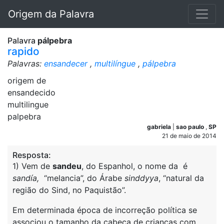
Origem da Palavra
Palavra
pálpebra
rapido
Palavras:
ensandecer
,
multilíngue
,
pálpebra
origem de
ensandecido
multilingue
palpebra
gabriela
|
sao paulo
,
SP
21 de maio de 2014
Resposta:
1) Vem de
sandeu
, do Espanhol, o nome da é
sandía,
“melancia”, do Árabe
sinddyya
, “natural da
região do Sind, no Paquistão”.
Em determinada época de incorreção política se
associou o tamanho da cabeça de crianças com