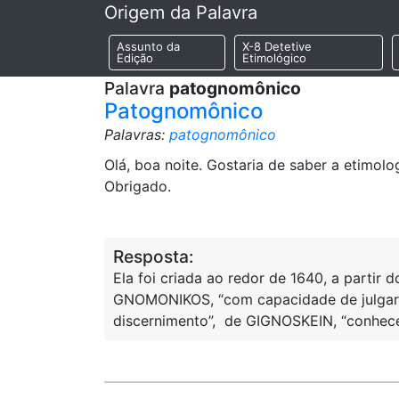
Origem da Palavra
Assunto da
X-8 Detetive
Edição
Etimológico
Palavra
patognomônico
Patognomônico
Palavras:
patognomônico
Olá, boa noite. Gostaria de saber a etimol
Obrigado.
Resposta:
Ela foi criada ao redor de 1640, a partir
GNOMONIKOS, “com capacidade de julgar
discernimento”, de GIGNOSKEIN, “conhecer,