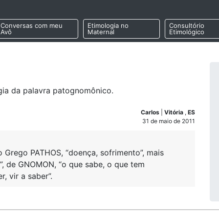
Conversas com meu
Etimologia no
Consultório
Avô
Maternal
Etimológico
ogia da palavra patognomônico.
Carlos
|
Vitória
,
ES
31 de maio de 2011
 do Grego PATHOS, “doença, sofrimento”, mais
”, de GNOMON, “o que sabe, o que tem
 vir a saber”.