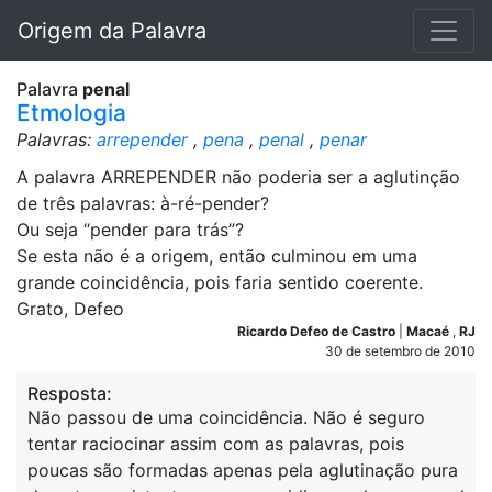
Origem da Palavra
Palavra
penal
Etmologia
Palavras:
arrepender
,
pena
,
penal
,
penar
A palavra ARREPENDER não poderia ser a aglutinção
de três palavras: à-ré-pender?
Ou seja “pender para trás”?
Se esta não é a origem, então culminou em uma
grande coincidência, pois faria sentido coerente.
Grato, Defeo
Ricardo Defeo de Castro
|
Macaé
,
RJ
30 de setembro de 2010
Resposta:
Não passou de uma coincidência. Não é seguro
tentar raciocinar assim com as palavras, pois
poucas são formadas apenas pela aglutinação pura