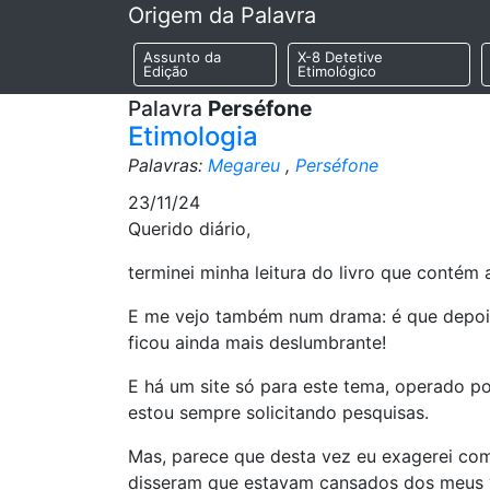
Origem da Palavra
Assunto da
X-8 Detetive
Edição
Etimológico
Palavra
Perséfone
Etimologia
Palavras:
Megareu
,
Perséfone
23/11/24
Querido diário,
terminei minha leitura do livro que contém 
E me vejo também num drama: é que depois q
ficou ainda mais deslumbrante!
E há um site só para este tema, operado por
estou sempre solicitando pesquisas.
Mas, parece que desta vez eu exagerei co
disseram que estavam cansados dos meus “