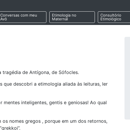
Conversas com meu
Etimologia no
Consultório
Avô
Maternal
Etimológico
a tragédia de Antígona, de Sófocles.
ue descobri a etimologia aliada às leituras, ler
 mentes inteligentes, gentis e geniosas! Ao qual
m os nomes gregos , porque em um dos retornos,
grekkoi”.