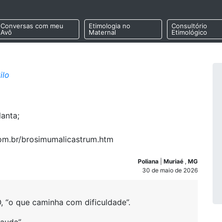
Conversas com meu
Etimologia no
Consultório
Avô
Maternal
Etimológico
ilo
anta;
.com.br/brosimumalicastrum.htm
Poliana
|
Muriaé
,
MG
30 de maio de 2026
“o que caminha com dificuldade”.