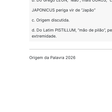
b. Do Grego LEON, “leão”, mais OUROS, “c
JAPONICUS periga vir de “Japão”
c. Origem discutida.
d. Do Latim PISTILLUM, “mão de pilão”, 
extremidade.
Origem da Palavra 2026