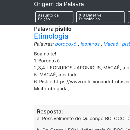
Origem da Palavra
Assunto da
X-8 Detetive
Edição
Etimológico
Palavra
pistilo
Etimologia
Palavras:
borocoxô
,
leonuros
,
Macaé
,
pist
Boa noite!
1. Borocoxô
2,3,4. LEONUROS JAPONICUS, MACAÉ, a pl
5. MACAÉ, a cidade
6. Pistilo https://www.colecionandofrutas
Muito obrigada,
Resposta:
a. Possivelmente do Quicongo BOLOCOTÓ, 