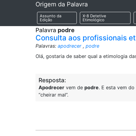
Origem da Palavra
Assunto da
X-8 Detetive
Edição
Etimológico
Palavra
podre
Consulta aos profissionais e
Palavras:
apodrecer
,
podre
Olá, gostaria de saber qual a etimologia d
Resposta:
Apodrecer
vem de
podre
. E esta vem do
“cheirar mal”.