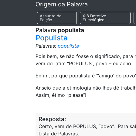
Origem da Palavra
Assunto da
X-8 Detetive
Edição
Etimológico
Palavra
populista
Populista
Palavras:
populista
Pois bem, se não fosse o significado, para m
vem do latim “POPULUS”, povo – eu acho.
Enfim, porque populista é “‘amigo’ do povo
Anseio que a etimologia não lhes dê trabal
Assim, étimo “please”!
Resposta:
Certo, vem de POPULUS, “povo”. Para sab
Lista de Palavras.