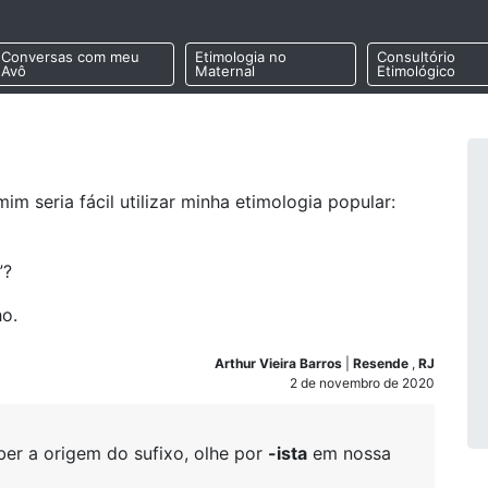
Conversas com meu
Etimologia no
Consultório
Avô
Maternal
Etimológico
im seria fácil utilizar minha etimologia popular:
”?
ho.
Arthur Vieira Barros
|
Resende
,
RJ
2 de novembro de 2020
er a origem do sufixo, olhe por
-ista
em nossa