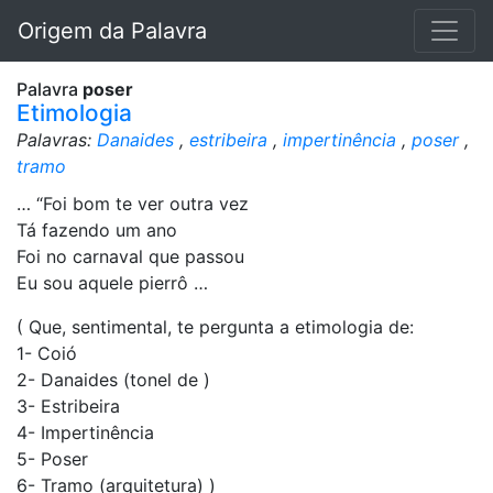
Origem da Palavra
Palavra
poser
Etimologia
Palavras:
Danaides
,
estribeira
,
impertinência
,
poser
,
tramo
… “Foi bom te ver outra vez
Tá fazendo um ano
Foi no carnaval que passou
Eu sou aquele pierrô …
( Que, sentimental, te pergunta a etimologia de:
1- Coió
2- Danaides (tonel de )
3- Estribeira
4- Impertinência
5- Poser
6- Tramo (arquitetura) )