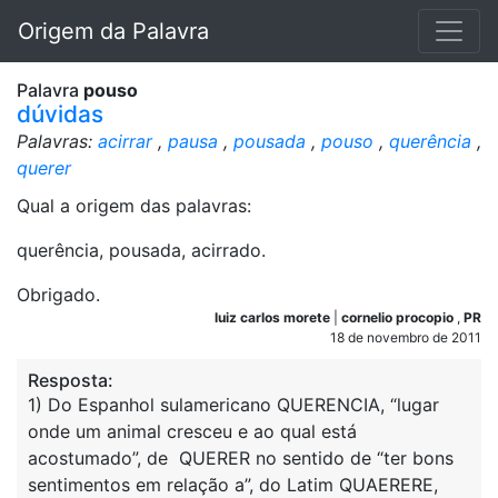
Origem da Palavra
Palavra
pouso
dúvidas
Palavras:
acirrar
,
pausa
,
pousada
,
pouso
,
querência
,
querer
Qual a origem das palavras:
querência, pousada, acirrado.
Obrigado.
luiz carlos morete
|
cornelio procopio
,
PR
18 de novembro de 2011
Resposta:
1) Do Espanhol sulamericano QUERENCIA, “lugar
onde um animal cresceu e ao qual está
acostumado”, de QUERER no sentido de “ter bons
sentimentos em relação a”, do Latim QUAERERE,