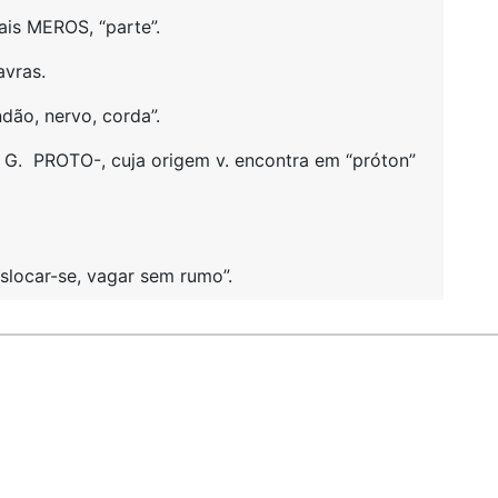
mais MEROS, “parte”.
avras.
ão, nervo, corda”.
 G. PROTO-, cuja origem v. encontra em “próton”
locar-se, vagar sem rumo”.