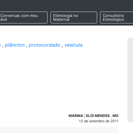
Conversas com meu
Etimologia no
Consultório
Avô
Maternal
Etimológico
o
,
plâncton
,
protocordado
,
vesícula
MARINA
|
ELÓI MENDES
,
MG
13 de setembro de 2011