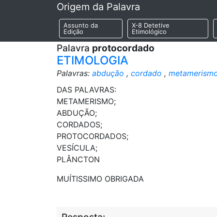
Origem da Palavra
Assunto da
X-8 Detetive
Edição
Etimológico
Palavra
protocordado
ETIMOLOGIA
Palavras:
abdução
,
cordado
,
metamerism
DAS PALAVRAS:
METAMERISMO;
ABDUÇÃO;
CORDADOS;
PROTOCORDADOS;
VESÍCULA;
PLÂNCTON
MUÍTISSIMO OBRIGADA