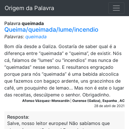
Origem da Palavra
Palavra
queimada
Queima/queimada/lume/incendio
Palavras:
queimada
Bom día desde a Galiza. Gostaría de saber qual é a
diferença entre “queimada” e “queima”, de existir. Nós
cá, falamos de “lumes” ou “incendios” mas nunca de
“queimadas” nesse senso. E resultanos engraçado
porque para nós “queimada” é uma bebida alcoolica
que fazemos con bagaço ardente, uns graozinhos de
café, um pouquinho de lemao… Mas non é este o lugar
das receitas, descúlpeme o senhor. Obrigadinho.
Afonso Vázquez-Monxardín
|
Ourense (Galiza), Espanha
,
AC
28 de abril de 2021
Resposta:
Salve, nosso leitor europeu! Não sabíamos que