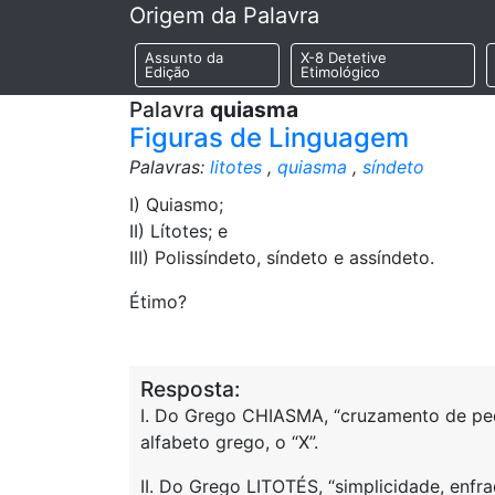
Origem da Palavra
Assunto da
X-8 Detetive
Edição
Etimológico
Palavra
quiasma
Figuras de Linguagem
Palavras:
litotes
,
quiasma
,
síndeto
I) Quiasmo;
II) Lítotes; e
III) Polissíndeto, síndeto e assíndeto.
Étimo?
Resposta:
I. Do Grego CHIASMA, “cruzamento de peç
alfabeto grego, o “X”.
II. Do Grego LITOTÉS, “simplicidade, enfra