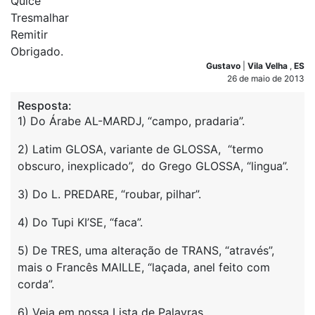
Quicé
Tresmalhar
Remitir
Obrigado.
Gustavo
|
Vila Velha
,
ES
26 de maio de 2013
Resposta:
1) Do Árabe AL-MARDJ, “campo, pradaria”.
2) Latim GLOSA, variante de GLOSSA, “termo
obscuro, inexplicado”, do Grego GLOSSA, “lingua”.
3) Do L. PREDARE, “roubar, pilhar”.
4) Do Tupi KI’SE, “faca”.
5) De TRES, uma alteração de TRANS, “através”,
mais o Francês MAILLE, “laçada, anel feito com
corda”.
6) Veja em nossa Lista de Palavras.