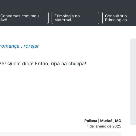
Conversas com meu
Etimologia no
Consultório
Avô
Maternal
Etimológico
romança
,
rorejar
5! Quem diria! Então, ripa na chulipa!
Poliana
|
Muriaé
,
MG
1 de janeiro de 2025