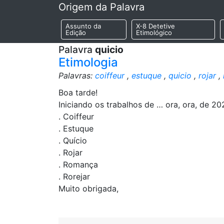
Origem da Palavra
Assunto da
X-8 Detetive
Edição
Etimológico
Palavra
quicio
Etimologia
Palavras:
coiffeur
,
estuque
,
quicio
,
rojar
,
Boa tarde!
Iniciando os trabalhos de … ora, ora, de 202
. Coiffeur
. Estuque
. Quício
. Rojar
. Romança
. Rorejar
Muito obrigada,