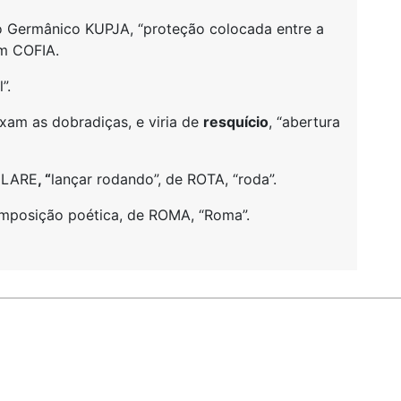
do Germânico KUPJA, “proteção colocada entre a
im COFIA.
”.
ixam as dobradiças, e viria de
resquício
, “abertura
ULARE
, “
lançar rodando”, de ROTA, “roda”.
omposição poética, de ROMA, “Roma”.