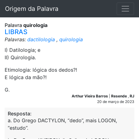
Origem da Palavra
Palavra
quirologia
LIBRAS
Palavras:
dactilologia
,
quirologia
I) Datilologia; e
II) Quirologia.
Etimologia: lógica dos dedos?!
E lógica da mão?!
G.
Arthur Vieira Barros
|
Resende
,
RJ
20 de março de 2023
Resposta:
a. Do Grego DACTYLON, “dedo”, mais LOGON,
“estudo”.