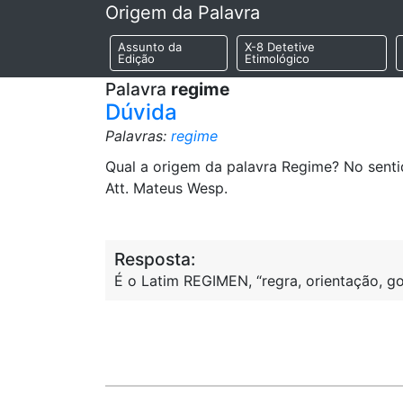
Origem da Palavra
Assunto da
X-8 Detetive
Edição
Etimológico
Palavra
regime
Dúvida
Palavras:
regime
Qual a origem da palavra Regime? No senti
Att. Mateus Wesp.
Resposta:
É o Latim REGIMEN, “regra, orientação, g