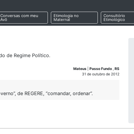
Conversas com meu
Etimologia no
Consultório
Avô
Maternal
Etimológico
do de Regime Político.
Mateus
|
Passo Fundo
,
RS
31 de outubro de 2012
overno”, de REGERE, “comandar, ordenar”.