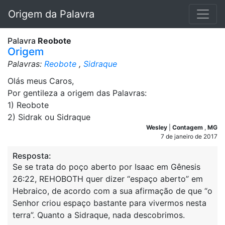
Origem da Palavra
Palavra
Reobote
Origem
Palavras:
Reobote
,
Sidraque
Olás meus Caros,
Por gentileza a origem das Palavras:
1) Reobote
2) Sidrak ou Sidraque
Wesley
|
Contagem
,
MG
7 de janeiro de 2017
Resposta:
Se se trata do poço aberto por Isaac em Gênesis
26:22, REHOBOTH quer dizer “espaço aberto” em
Hebraico, de acordo com a sua afirmação de que “o
Senhor criou espaço bastante para vivermos nesta
terra”. Quanto a Sidraque, nada descobrimos.