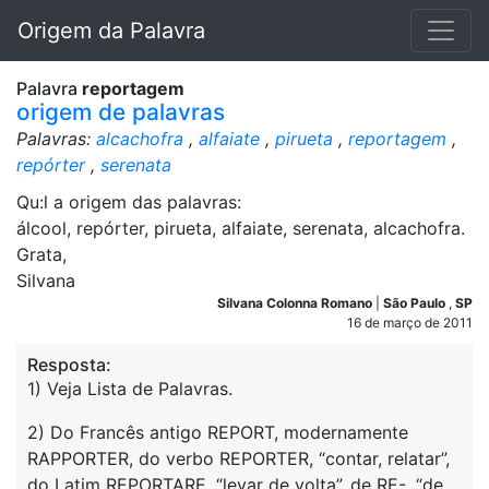
Origem da Palavra
Palavra
reportagem
origem de palavras
Palavras:
alcachofra
,
alfaiate
,
pirueta
,
reportagem
,
repórter
,
serenata
Qu:l a origem das palavras:
álcool, repórter, pirueta, alfaiate, serenata, alcachofra.
Grata,
Silvana
Silvana Colonna Romano
|
São Paulo
,
SP
16 de março de 2011
Resposta:
1) Veja Lista de Palavras.
2) Do Francês antigo REPORT, modernamente
RAPPORTER, do verbo REPORTER, “contar, relatar”,
do Latim REPORTARE, “levar de volta”, de RE-, “de