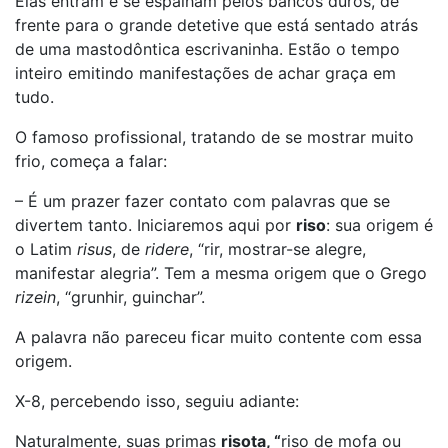
Elas entram e se espalham pelos bancos duros, de
frente para o grande detetive que está sentado atrás
de uma mastodôntica escrivaninha. Estão o tempo
inteiro emitindo manifestações de achar graça em
tudo.
O famoso profissional, tratando de se mostrar muito
frio, começa a falar:
– É um prazer fazer contato com palavras que se
divertem tanto. Iniciaremos aqui por
riso
: sua origem é
o Latim
risus
, de
ridere
, “rir, mostrar-se alegre,
manifestar alegria”. Tem a mesma origem que o Grego
rizein
, “grunhir, guinchar”.
A palavra não pareceu ficar muito contente com essa
origem.
X-8, percebendo isso, seguiu adiante:
Naturalmente, suas primas
risota, “
riso de mofa ou