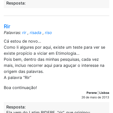
Resposta:
Rir
Palavras:
rir
,
risada
,
riso
Cá estou de novo…
Como li algures por aqui, existe um teste para ver se
existe propício a viciar em Etimologia…
Pois bem, dentro das minhas pesquisas, cada vez
mais, incluo recorrer aqui para aguçar o interesse na
origem das palavras.
A palavra “Rir”
Boa continuação!
Perene
|
Lisboa
26 de maio de 2013
Resposta:
Ela vem do Latim RIDERE, “rir”, que originou