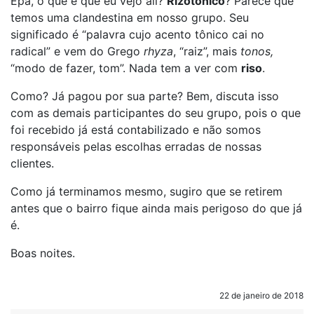
Epa, o que é que eu vejo ali?
Rizotônico
? Parece que
temos uma clandestina em nosso grupo. Seu
significado é “palavra cujo acento tônico cai no
radical” e vem do Grego
rhyza
, “raiz”, mais
tonos,
“modo de fazer, tom”. Nada tem a ver com
riso
.
Como? Já pagou por sua parte? Bem, discuta isso
com as demais participantes do seu grupo, pois o que
foi recebido já está contabilizado e não somos
responsáveis pelas escolhas erradas de nossas
clientes.
Como já terminamos mesmo, sugiro que se retirem
antes que o bairro fique ainda mais perigoso do que já
é.
Boas noites.
22 de janeiro de 2018