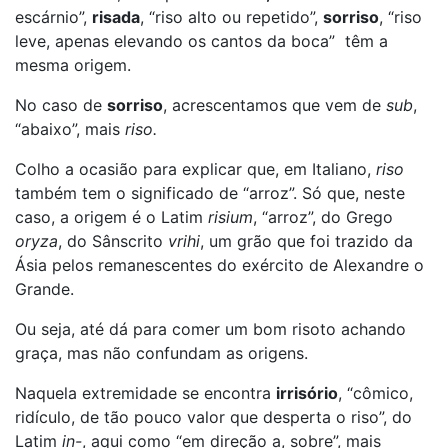
escárnio”,
risada
, “riso alto ou repetido”,
sorriso
, “riso
leve, apenas elevando os cantos da boca” têm a
mesma origem.
No caso de
sorriso
, acrescentamos que vem de
sub
,
“abaixo”, mais
riso.
Colho a ocasião para explicar que, em Italiano,
riso
também tem o significado de “arroz”. Só que, neste
caso, a origem é o Latim
risium
, “arroz”, do Grego
oryza
, do Sânscrito
vrihi
, um grão que foi trazido da
Ásia pelos remanescentes do exército de Alexandre o
Grande.
Ou seja, até dá para comer um bom risoto achando
graça, mas não confundam as origens.
Naquela extremidade se encontra
irrisório
, “cômico,
ridículo, de tão pouco valor que desperta o riso”, do
Latim
in-
, aqui como “em direção a, sobre”, mais