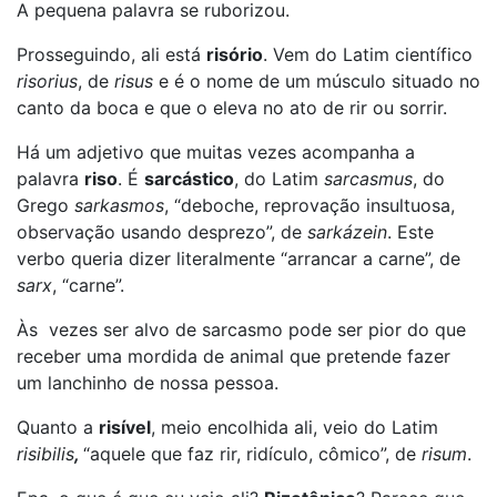
A pequena palavra se ruborizou.
Prosseguindo, ali está
risório
. Vem do Latim científico
risorius
, de
risus
e é o nome de um músculo situado no
canto da boca e que o eleva no ato de rir ou sorrir.
Há um adjetivo que muitas vezes acompanha a
palavra
riso
. É
sarcástico
, do Latim
sarcasmus
, do
Grego
sarkasmos
, “deboche, reprovação insultuosa,
observação usando desprezo”, de
sarkázein
. Este
verbo queria dizer literalmente “arrancar a carne”, de
sarx
, “carne”.
Às vezes ser alvo de sarcasmo pode ser pior do que
receber uma mordida de animal que pretende fazer
um lanchinho de nossa pessoa.
Quanto a
risível
, meio encolhida ali, veio do Latim
risibilis
,
“aquele que faz rir, ridículo, cômico”, de
risum
.