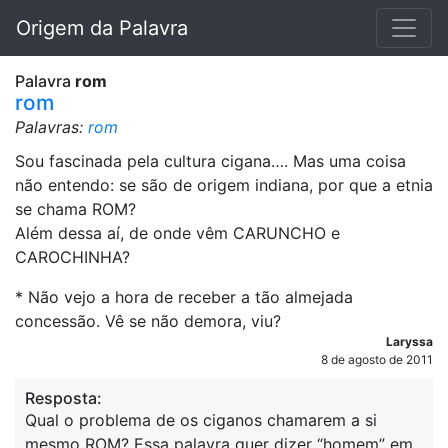
Origem da Palavra
Palavra
rom
rom
Palavras:
rom
Sou fascinada pela cultura cigana…. Mas uma coisa
não entendo: se são de origem indiana, por que a etnia
se chama ROM?
Além dessa aí, de onde vêm CARUNCHO e
CAROCHINHA?
* Não vejo a hora de receber a tão almejada
concessão. Vê se não demora, viu?
Laryssa
8 de agosto de 2011
Resposta:
Qual o problema de os ciganos chamarem a si
mesmo ROM? Essa palavra quer dizer “homem” em