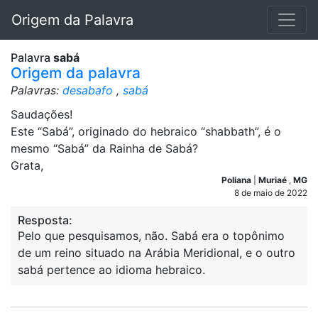
Origem da Palavra
Palavra
sabá
Origem da palavra
Palavras:
desabafo
,
sabá
Saudações!
Este “Sabá”, originado do hebraico “shabbath”, é o
mesmo “Sabá” da Rainha de Sabá?
Grata,
Poliana
|
Muriaé
,
MG
8 de maio de 2022
Resposta:
Pelo que pesquisamos, não. Sabá era o topônimo
de um reino situado na Arábia Meridional, e o outro
sabá pertence ao idioma hebraico.