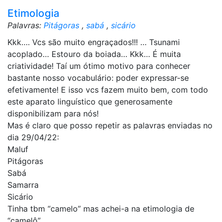
Etimologia
Palavras:
Pitágoras
,
sabá
,
sicário
Kkk…. Vcs são muito engraçados!!! … Tsunami
acoplado… Estouro da boiada… Kkk… É muita
criatividade! Taí um ótimo motivo para conhecer
bastante nosso vocabulário: poder expressar-se
efetivamente! E isso vcs fazem muito bem, com todo
este aparato linguístico que generosamente
disponibilizam para nós!
Mas é claro que posso repetir as palavras enviadas no
dia 29/04/22:
Maluf
Pitágoras
Sabá
Samarra
Sicário
Tinha tbm “camelo” mas achei-a na etimologia de
“camelô”.