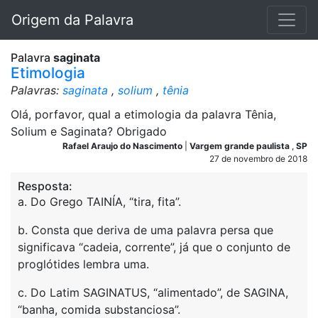
Origem da Palavra
Palavra
saginata
Etimologia
Palavras:
saginata
,
solium
,
tênia
Olá, porfavor, qual a etimologia da palavra Tênia,
Solium e Saginata? Obrigado
Rafael Araujo do Nascimento
|
Vargem grande paulista
,
SP
27 de novembro de 2018
Resposta:
a. Do Grego TAINÍA, “tira, fita”.
b. Consta que deriva de uma palavra persa que
significava “cadeia, corrente”, já que o conjunto de
proglótides lembra uma.
c. Do Latim SAGINATUS, “alimentado”, de SAGINA,
“banha, comida substanciosa”.