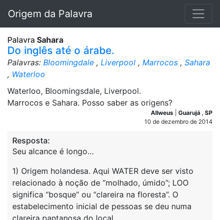
Origem da Palavra
Palavra
Sahara
Do inglês até o árabe.
Palavras:
Bloomingdale
,
Liverpool
,
Marrocos
,
Sahara
,
Waterloo
Waterloo, Bloomingsdale, Liverpool.
Marrocos e Sahara. Posso saber as origens?
Allweus
|
Guarujá
,
SP
10 de dezembro de 2014
Resposta:
Seu alcance é longo…
1) Origem holandesa. Aqui WATER deve ser visto
relacionado à noção de “molhado, úmido”; LOO
significa “bosque” ou “clareira na floresta”. O
estabelecimento inicial de pessoas se deu numa
clareira pantanosa do local.