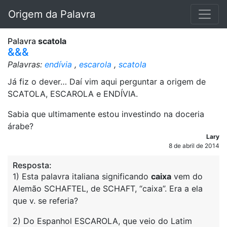
Origem da Palavra
Palavra
scatola
&&&
Palavras:
endívia
,
escarola
,
scatola
Já fiz o dever… Daí vim aqui perguntar a origem de
SCATOLA, ESCAROLA e ENDÍVIA.
Sabia que ultimamente estou investindo na doceria
árabe?
Lary
8 de abril de 2014
Resposta:
1) Esta palavra italiana significando
caixa
vem do
Alemão SCHAFTEL, de SCHAFT, “caixa”. Era a ela
que v. se referia?
2) Do Espanhol ESCAROLA, que veio do Latim