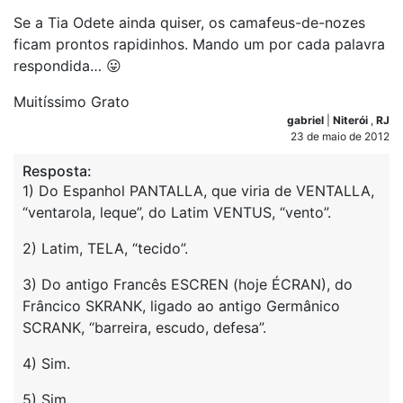
Se a Tia Odete ainda quiser, os camafeus-de-nozes
ficam prontos rapidinhos. Mando um por cada palavra
respondida… 😛
Muitíssimo Grato
gabriel
|
Niterói
,
RJ
23 de maio de 2012
Resposta:
1) Do Espanhol PANTALLA, que viria de VENTALLA,
“ventarola, leque”, do Latim VENTUS, “vento”.
2) Latim, TELA, “tecido”.
3) Do antigo Francês ESCREN (hoje ÉCRAN), do
Frâncico SKRANK, ligado ao antigo Germânico
SCRANK, “barreira, escudo, defesa”.
4) Sim.
5) Sim.