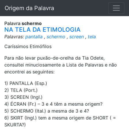
Origem da Palavra
Palavra
schermo
NA TELA DA ETIMOLOGIA
Palavras:
pantalla
,
schermo
,
screen
,
tela
Caríssimos Etimófilos
Para não levar puxão-de-orelha da Tia Odete,
consultei minuciosamente a Lista de Palavras e não
encontrei as seguintes:
1) PANTALLA (Esp.)
2) TELA (Port.)
3) SCREEN (Ingl.)
4) ÉCRAN (Fr.) – 3 e 4 têm a mesma origem?
5) SCHERMO (Ital.) a mesma de 3 e 4?
6) SKIRT (Ingl.) tem a mesma origem de SHORT ( =
SKURTA?)