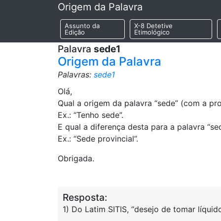
Origem da Palavra
Assunto da
X-8 Detetive
Edição
Etimológico
Palavra
sede1
Origem da Palavra
Palavras:
sede1
Olá,
Qual a origem da palavra “sede” (com a pr
Ex.: “Tenho sede”.
E qual a diferença desta para a palavra “s
Ex.: “Sede provincial”.
Obrigada.
Resposta:
1) Do Latim SITIS, “desejo de tomar líquido