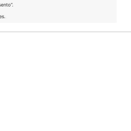
ento”.
es.