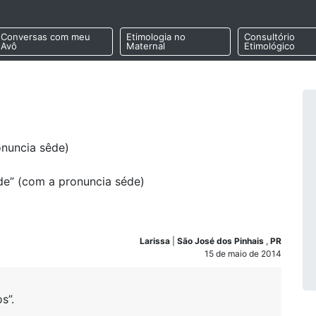
Conversas com meu
Etimologia no
Consultório
Avô
Maternal
Etimológico
onuncia sêde)
ede” (com a pronuncia séde)
Larissa
|
São José dos Pinhais
,
PR
15 de maio de 2014
s”.