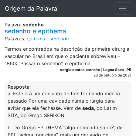
Origem da Palavra
Palavra
sedenho
sedenho e epithema
Palavras:
epitema
,
sedenho
Termos encontrados na descrição da primeira cirurgia
vascular no Brasil em que o paciente sobreviveu –
1860: “Passar o sedenho”, e epithema.
sergio dantas carneiro
|
Lagoa Seca
,
PB
28 de outubro de 2021
Resposta:
a. Este era um conjunto de fios formando mecha
passado Por uma cavidade numa cirurgia para
evitar que ela fechasse. Vem de
seda
, do Latim
SITA, do Grego SERIKON.
b. Do Grego EPITHEMA “algo colocado sobre”, de
EPI, “acima, por cima”, mais um derivado de