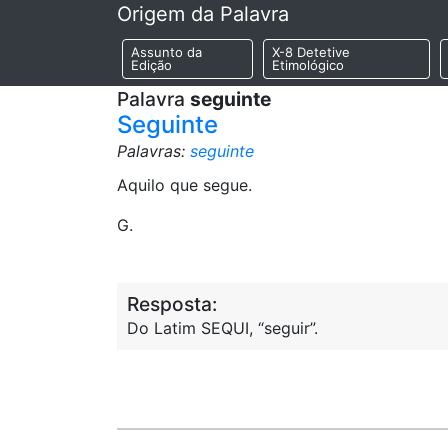
Origem da Palavra
Assunto da
X-8 Detetive
Edição
Etimológico
Palavra
seguinte
Seguinte
Palavras:
seguinte
Aquilo que segue.
G.
Resposta:
Do Latim SEQUI, “seguir”.