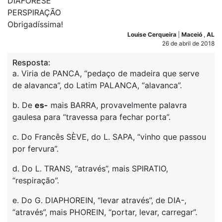
DIAFORESE
PERSPIRAÇÃO
Obrigadíssima!
Louise Cerqueira
|
Maceió
,
AL
26 de abril de 2018
Resposta:
a. Viria de PANCA, “pedaço de madeira que serve
de alavanca”, do Latim PALANCA, “alavanca”.
b. De
es-
mais BARRA, provavelmente palavra
gaulesa para “travessa para fechar porta”.
c. Do Francês SÈVE, do L. SAPA, “vinho que passou
por fervura”.
d. Do L. TRANS, “através”, mais SPIRATIO,
“respiração”.
e. Do G. DIAPHOREIN, “levar através”, de DIA-,
“através”, mais PHOREIN, “portar, levar, carregar”.