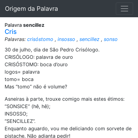
Origem da Palavra
Palavra
sencillez
Cris
Palavras:
crisóstomo
,
insosso
,
sencillez
,
sonso
30 de julho, dia de São Pedro Crisólogo.
CRISÓLOGO: palavra de ouro
CRISÓSTOMO: boca d’ouro
logos= palavra
tomo= boca
Mas “tomo” não é volume?
Asneiras à parte, trouxe comigo mais estes étimos:
“SONSICE” (hê, hê);
INSOSSO;
“SENCILLEZ”.
Enquanto aguardo, vou me deliciando com sorvete de
pistache. Não adianta pedir!