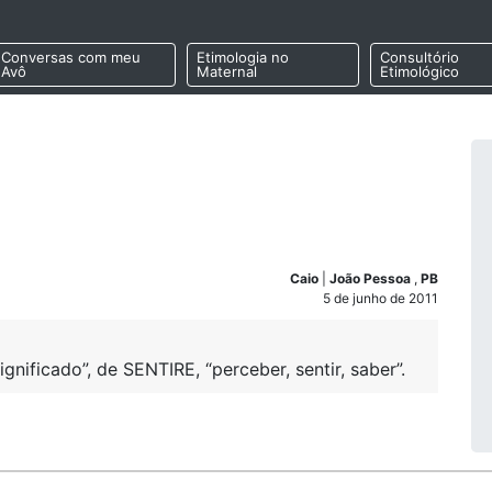
Conversas com meu
Etimologia no
Consultório
Avô
Maternal
Etimológico
Caio
|
João Pessoa
,
PB
5 de junho de 2011
nificado”, de SENTIRE, “perceber, sentir, saber”.