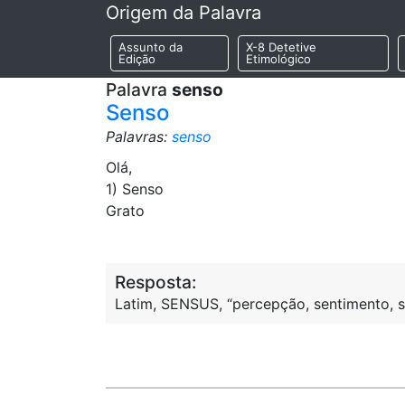
Origem da Palavra
Assunto da
X-8 Detetive
Edição
Etimológico
Palavra
senso
Senso
Palavras:
senso
Olá,
1) Senso
Grato
Resposta:
Latim, SENSUS, “percepção, sentimento, sig