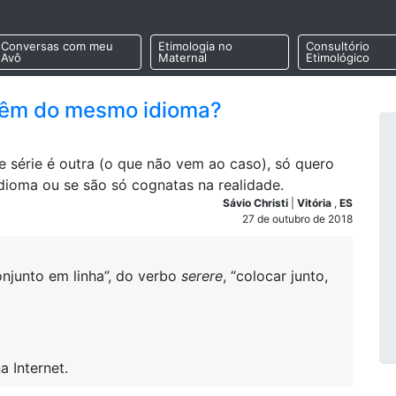
Conversas com meu
Etimologia no
Consultório
Avô
Maternal
Etimológico
 vêm do mesmo idioma?
e série é outra (o que não vem ao caso), só quero
ioma ou se são só cognatas na realidade.
Sávio Christi
|
Vitória
,
ES
27 de outubro de 2018
 conjunto em linha”, do verbo
serere
, “colocar junto,
a Internet.