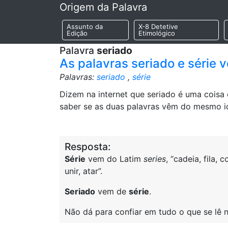
Origem da Palavra
Assunto da
X-8 Detetive
Edição
Etimológico
Palavra
seriado
As palavras seriado e série
Palavras:
seriado
,
série
Dizem na internet que seriado é uma coisa 
saber se as duas palavras vêm do mesmo id
Resposta:
Série
vem do Latim
series
, “cadeia, fila,
unir, atar”.
Seriado
vem de
série
.
Não dá para confiar em tudo o que se lê n