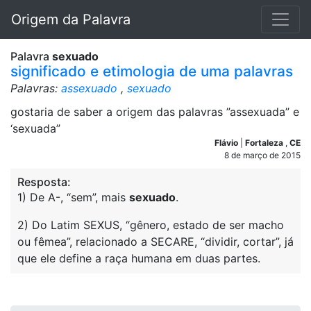
Origem da Palavra
Palavra
sexuado
significado e etimologia de uma palavras
Palavras:
assexuado
,
sexuado
gostaria de saber a origem das palavras ”assexuada” e
‘sexuada”
Flávio
|
Fortaleza
,
CE
8 de março de 2015
Resposta:
1) De A-, “sem”, mais
sexuado
.
2) Do Latim SEXUS, “gênero, estado de ser macho
ou fêmea”, relacionado a SECARE, “dividir, cortar”, já
que ele define a raça humana em duas partes.