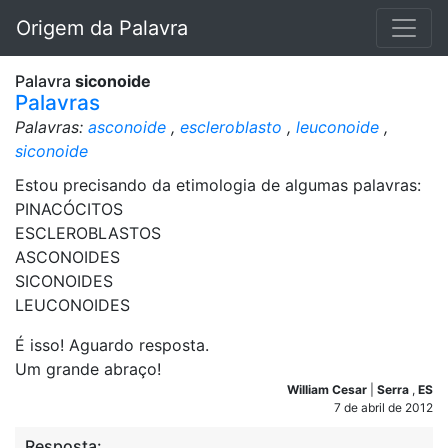
Origem da Palavra
Palavra
siconoide
Palavras
Palavras:
asconoide
,
escleroblasto
,
leuconoide
,
siconoide
Estou precisando da etimologia de algumas palavras:
PINACÓCITOS
ESCLEROBLASTOS
ASCONOIDES
SICONOIDES
LEUCONOIDES
É isso! Aguardo resposta.
Um grande abraço!
William Cesar
|
Serra
,
ES
7 de abril de 2012
Resposta: