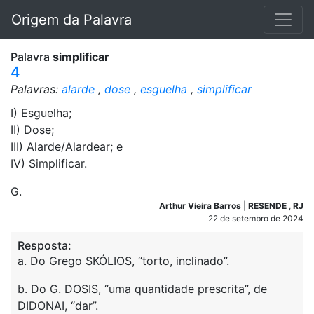
Origem da Palavra
Palavra
simplificar
4
Palavras:
alarde
,
dose
,
esguelha
,
simplificar
I) Esguelha;
II) Dose;
III) Alarde/Alardear; e
IV) Simplificar.
G.
Arthur Vieira Barros
|
RESENDE
,
RJ
22 de setembro de 2024
Resposta:
a. Do Grego SKÓLIOS, “torto, inclinado”.
b. Do G. DOSIS, “uma quantidade prescrita”, de
DIDONAI, “dar”.