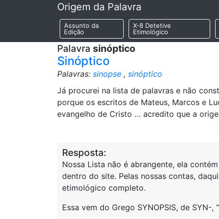
Origem da Palavra
Assunto da
X-8 Detetive
Edição
Etimológico
Palavra
sinóptico
Sinóptico
Palavras:
sinopse
,
sinóptico
Já procurei na lista de palavras e não con
porque os escritos de Mateus, Marcos e Lu
evangelho de Cristo … acredito que a orig
Resposta:
Nossa Lista não é abrangente, ela contém
dentro do site. Pelas nossas contas, daqui
etimológico completo.
Essa vem do Grego SYNOPSIS, de SYN-, “ju