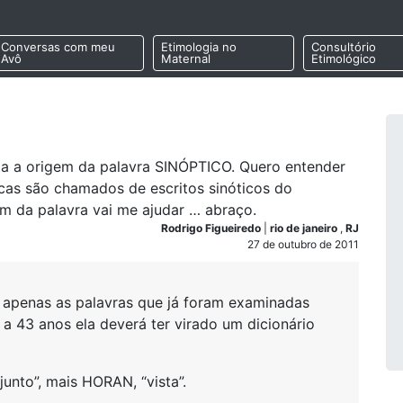
Conversas com meu
Etimologia no
Consultório
Avô
Maternal
Etimológico
sta a origem da palavra SINÓPTICO. Quero entender
cas são chamados de escritos sinóticos do
em da palavra vai me ajudar … abraço.
Rodrigo Figueiredo
|
rio de janeiro
,
RJ
27 de outubro de 2011
 apenas as palavras que já foram examinadas
 a 43 anos ela deverá ter virado um dicionário
nto”, mais HORAN, “vista”.