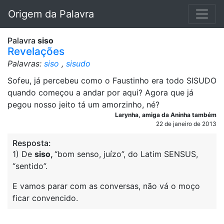
Origem da Palavra
Palavra
siso
Revelações
Palavras:
siso
,
sisudo
Sofeu, já percebeu como o Faustinho era todo SISUDO
quando começou a andar por aqui? Agora que já
pegou nosso jeito tá um amorzinho, né?
Larynha, amiga da Aninha também
22 de janeiro de 2013
Resposta:
1) De
siso,
“bom senso, juízo”, do Latim SENSUS,
“sentido”.
E vamos parar com as conversas, não vá o moço
ficar convencido.