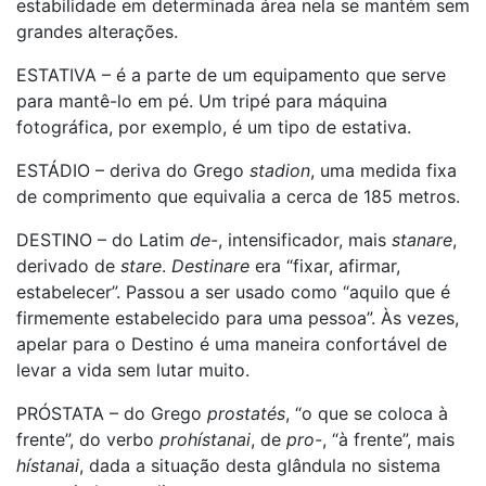
estabilidade em determinada área nela se mantém sem
grandes alterações.
ESTATIVA – é a parte de um equipamento que serve
para mantê-lo em pé. Um tripé para máquina
fotográfica, por exemplo, é um tipo de estativa.
ESTÁDIO – deriva do Grego
stadion
, uma medida fixa
de comprimento que equivalia a cerca de 185 metros.
DESTINO – do Latim
de-
, intensificador, mais
stanare
,
derivado de
stare
.
Destinare
era “fixar, afirmar,
estabelecer”. Passou a ser usado como “aquilo que é
firmemente estabelecido para uma pessoa”. Às vezes,
apelar para o Destino é uma maneira confortável de
levar a vida sem lutar muito.
PRÓSTATA – do Grego
prostatés
, “o que se coloca à
frente”, do
verbo
prohístanai
, de
pro-
, “à frente”, mais
hístanai
, dada a situação desta glândula no sistema