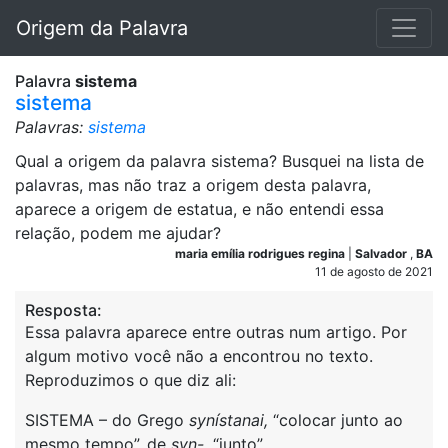
Origem da Palavra
Palavra
sistema
sistema
Palavras:
sistema
Qual a origem da palavra sistema? Busquei na lista de
palavras, mas não traz a origem desta palavra,
aparece a origem de estatua, e não entendi essa
relação, podem me ajudar?
maria emília rodrigues regina
|
Salvador
,
BA
11 de agosto de 2021
Resposta:
Essa palavra aparece entre outras num artigo. Por
algum motivo você não a encontrou no texto.
Reproduzimos o que diz ali:
SISTEMA – do Grego
synístanai,
“colocar junto ao
mesmo tempo”,
de
syn-
, “junto”,