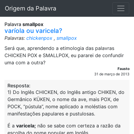
Origem da Palavra
Palavra
smallpox
varíola ou varicela?
Palavras:
chickenpox
,
smallpox
Será que, aprendendo a etimologia das palavras
CHICKEN POX e SMALLPOX, eu pararei de confundir
uma com a outra?
Fausto
31 de março de 2013
Resposta:
1) Do Inglês CHICKEN, do Inglês antigo CHIKEN, do
Germânico KÜKEN, o nome da ave, mais POX, de
POCK, “pústula”, nome aplicado a moléstias com
manifestações papulares e pustulosas.
É a
varicela;
não se sabe com certeza a razão da
escolha do nome popular em Inglês.