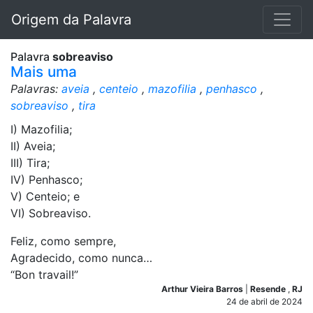
Origem da Palavra
Palavra
sobreaviso
Mais uma
Palavras:
aveia
,
centeio
,
mazofilia
,
penhasco
,
sobreaviso
,
tira
I) Mazofilia;
II) Aveia;
III) Tira;
IV) Penhasco;
V) Centeio; e
VI) Sobreaviso.
Feliz, como sempre,
Agradecido, como nunca…
“Bon travail!”
Arthur Vieira Barros
|
Resende
,
RJ
24 de abril de 2024