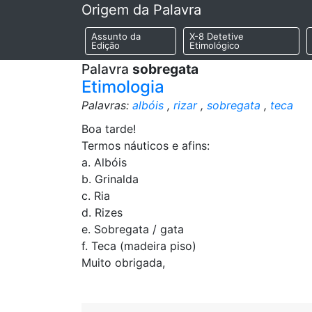
Origem da Palavra
Assunto da
X-8 Detetive
Edição
Etimológico
Palavra
sobregata
Etimologia
Palavras:
albóis
,
rizar
,
sobregata
,
teca
Boa tarde!
Termos náuticos e afins:
a. Albóis
b. Grinalda
c. Ria
d. Rizes
e. Sobregata / gata
f. Teca (madeira piso)
Muito obrigada,