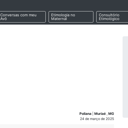
Conversas com meu
Etimologia no
Consultório
Avô
Maternal
Etimológico
Poliana
|
Muriaé
,
MG
24 de março de 2025