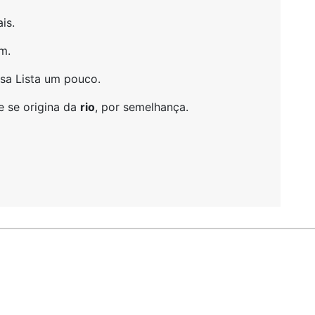
is.
m.
sa Lista um pouco.
e se origina da
rio
, por semelhança.