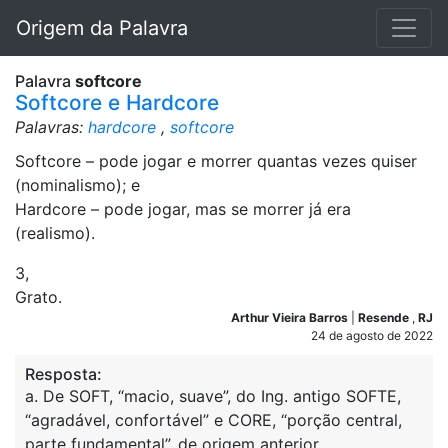
Origem da Palavra
Palavra
softcore
Softcore e Hardcore
Palavras:
hardcore
,
softcore
Softcore – pode jogar e morrer quantas vezes quiser
(nominalismo); e
Hardcore – pode jogar, mas se morrer já era
(realismo).
3,
Grato.
Arthur Vieira Barros
|
Resende
,
RJ
24 de agosto de 2022
Resposta:
a. De SOFT, “macio, suave”, do Ing. antigo SOFTE,
“agradável, confortável” e CORE, “porção central,
parte fundamental”, de origem anterior