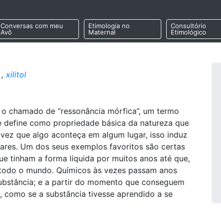
Conversas com meu
Etimologia no
Consultório
Avô
Maternal
Etimológico
,
xilitol
 é o chamado de “ressonância mórfica”, um termo
e define como propriedade básica da natureza que
vez que algo aconteça em algum lugar, isso induz
ares. Um dos seus exemplos favoritos são certas
 tinham a forma líquida por muitos anos até que,
m todo o mundo. Químicos às vezes passam anos
substância; e a partir do momento que conseguem
l, como se a substância tivesse aprendido a se