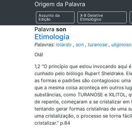
Origem da Palavra
Assunto da
X-8 Detetive
Edição
Etimológico
Palavra
son
Etimologia
Palavras:
lolardo
,
son
,
turanose
,
uliginoso
Olá!
1,2 “O princípio que estou invocando aqui
cunhado pelo biólogo Rupert Sheldrake. El
as formas e padrões são contagiosos: uma 
que a mesma coisa aconteça em outros lug
substâncias, como TURANOSE e XILITOL, que
de repente, começaram a se cristalizar e
tentando gerar formas cristalinas de uma 
uma cristalização, o processo se torna fáci
cristalizar.” p.84