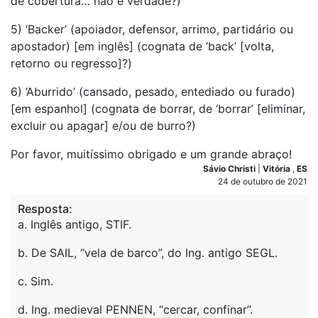
de cobertura… não é verdade?)
5) ‘Backer’ (apoiador, defensor, arrimo, partidário ou
apostador) [em inglês] (cognata de ‘back’ [volta,
retorno ou regresso]?)
6) ‘Aburrido’ (cansado, pesado, entediado ou furado)
[em espanhol] (cognata de borrar, de ‘borrar’ [eliminar,
excluir ou apagar] e/ou de burro?)
Por favor, muitíssimo obrigado e um grande abraço!
Sávio Christi
|
Vitória
,
ES
24 de outubro de 2021
Resposta:
a. Inglês antigo, STIF.
b. De SAIL, “vela de barco”, do Ing. antigo SEGL.
c. Sim.
d. Ing. medieval PENNEN, “cercar, confinar”.