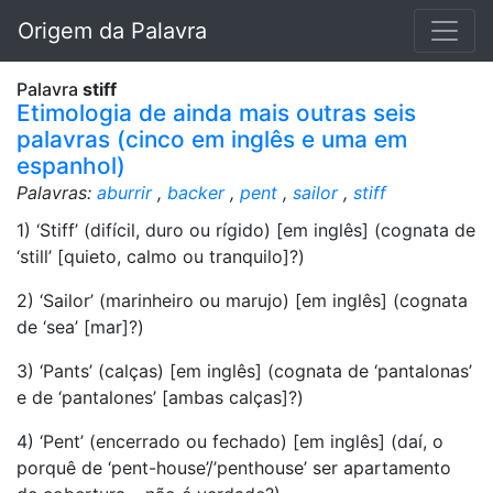
Origem da Palavra
Palavra
stiff
Etimologia de ainda mais outras seis
palavras (cinco em inglês e uma em
espanhol)
Palavras:
aburrir
,
backer
,
pent
,
sailor
,
stiff
1) ‘Stiff’ (difícil, duro ou rígido) [em inglês] (cognata de
‘still’ [quieto, calmo ou tranquilo]?)
2) ‘Sailor’ (marinheiro ou marujo) [em inglês] (cognata
de ‘sea’ [mar]?)
3) ‘Pants’ (calças) [em inglês] (cognata de ‘pantalonas’
e de ‘pantalones’ [ambas calças]?)
4) ‘Pent’ (encerrado ou fechado) [em inglês] (daí, o
porquê de ‘pent-house’/’penthouse’ ser apartamento