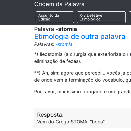
Origem da Palavra
Assunto da
X-8 Detetive
Edição
Etimológico
Palavra
-stomia
Etimologia de outra palavra
Palavras:
-stomia
*) Ileostomia (a cirurgia que exterioriza o
eliminação de fezes).
**) Ah, sim: agora que percebi… vocês já 
de onde vem a terminação do vocábulo, qu
Por favor, muitíssimo obrigado e um grand
Resposta:
Vem do Grego STOMA, “boca”.