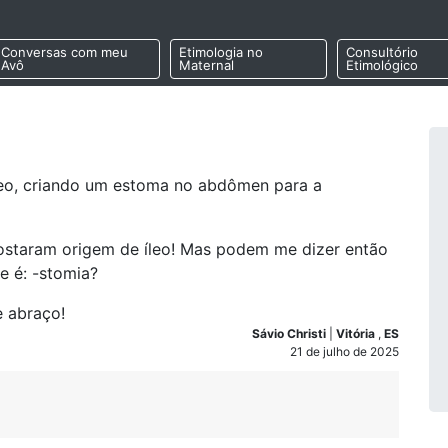
Conversas com meu
Etimologia no
Consultório
Avô
Maternal
Etimológico
 íleo, criando um estoma no abdômen para a
postaram origem de íleo! Mas podem me dizer então
e é: -stomia?
e abraço!
Sávio Christi
|
Vitória
,
ES
21 de julho de 2025