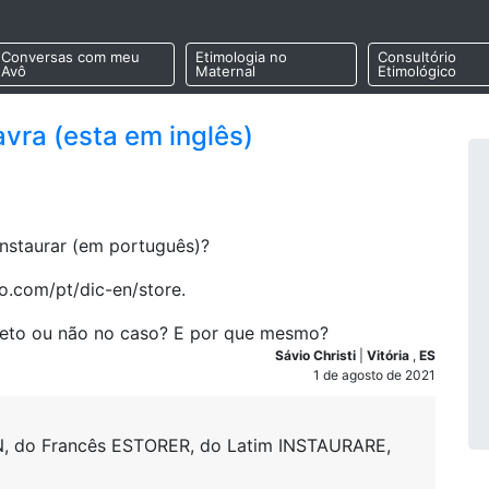
Conversas com meu
Etimologia no
Consultório
Avô
Maternal
Etimológico
avra (esta em inglês)
nstaurar (em português)?
go.com/pt/dic-en/store.
orreto ou não no caso? E por que mesmo?
Sávio Christi
|
Vitória
,
ES
1 de agosto de 2021
N, do Francês ESTORER, do Latim INSTAURARE,