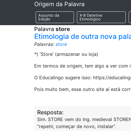
Origem da Palavra
Assunto da
X-8 Detetive
Edição
Etimológico
Palavra
store
Etimologia de outra nova pal
Palavras:
store
*) ‘Store’ (armazenar ou loja)
Em termos de origem, tem algo a ver com i
O Educalingo sugere isso: https://educalin
Pois muito bem, esse outro site aí está c
Resposta:
Sim. STORE vem do Ing. medieval STORE
“repetir, começar de novo, instalar”.